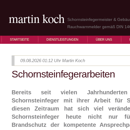
martin koch
Schornsteinfegermeister & Gebäu
Rauchwarnmelder gemäß DIN 1467
STARTSEITE
DIENSTLEISTUNGEN
ÜBER UNS
09.08.2026 01:12 Uhr
Martin Koch
Schornsteinfegerarbeiten
Bereits seit vielen Jahrhunderte
Schornsteinfeger mit ihrer Arbeit für S
diesen Zeitraum hat sich viel verände
Schornsteinfeger heute nicht nur 
Brandschutz der kompetente Ansprechpa